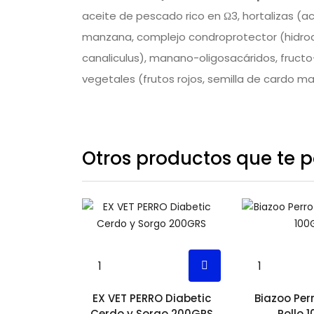
aceite de pescado rico en Ω3, hortalizas (ac
manzana, complejo condroprotector (hidrocl
canaliculus), manano-oligosacáridos, fructo-
vegetales (frutos rojos, semilla de cardo mar
Otros productos que te po
EX VET PERRO Diabetic
Biazoo Perr
Cerdo y Sorgo 200GRS
Pollo 