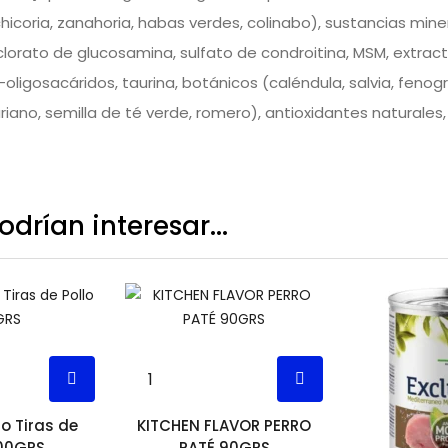
hicoria, zanahoria, habas verdes, colinabo), sustancias miner
orato de glucosamina, sulfato de condroitina, MSM, extracto
oligosacáridos, taurina, botánicos (caléndula, salvia, fenogr
iano, semilla de té verde, romero), antioxidantes naturales, 
drían interesar...
o Tiras de
KITCHEN FLAVOR PERRO
100GRS
PATÉ 90GRS