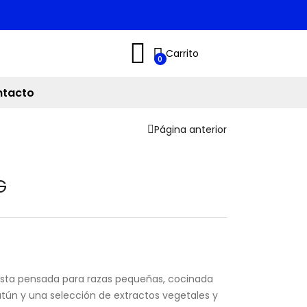
Carrito
0
tacto
Página anterior
G
esta pensada para razas pequeñas, cocinada
atún y una selección de extractos vegetales y