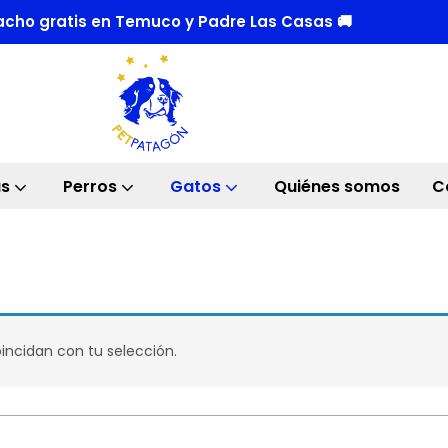
cho gratis en Temuco y Padre Las Casas 🚚
as
Perros
Gatos
Quiénes somos
C
ncidan con tu selección.