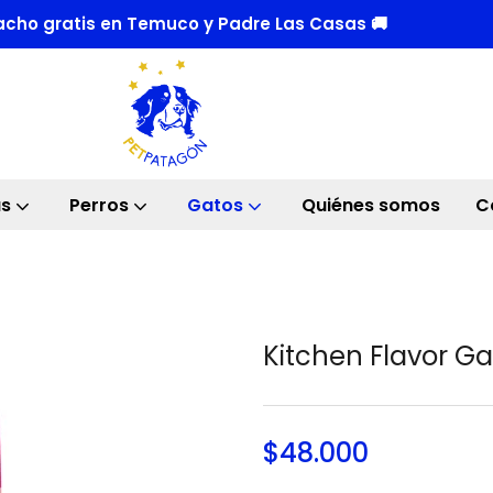
cho gratis en Temuco y Padre Las Casas 🚚
as
Perros
Gatos
Quiénes somos
C
Kitchen Flavor G
$
48.000