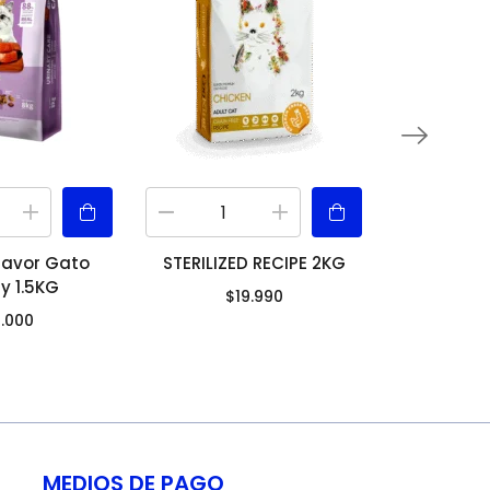
lavor Gato
STERILIZED RECIPE 2KG
Biazoo Bo
ry 1.5KG
Dados de 
$
19.990
3.000
$
MEDIOS DE PAGO